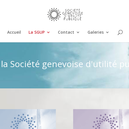
Accueil
La SGUP
Contact
Galeries
 la Société genevoise d'utilité p