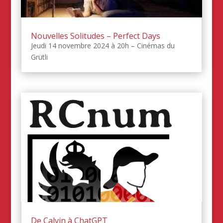
Nouvelles Solitudes – Perfect Days
Jeudi 14 novembre 2024 à 20h – Cinémas du
Grütli
De Calvin à ChatGPT