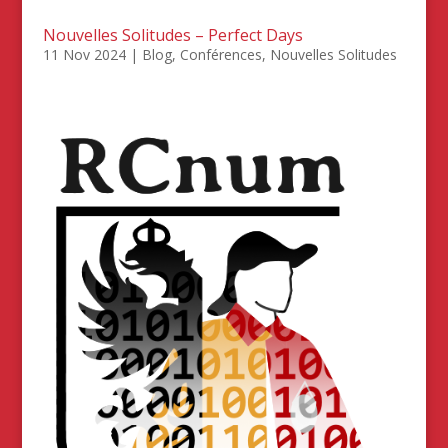
Nouvelles Solitudes – Perfect Days
11 Nov 2024
|
Blog
,
Conférences
,
Nouvelles Solitudes