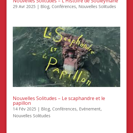
Nouvelles Solitudes – L’Histoire de Souleymane
29 Avr 2025
|
Blog
,
Conférences
,
Nouvelles Solitudes
Nouvelles Solitudes – Le scaphandre et le
papillon
14 Fév 2025
|
Blog
,
Conférences
,
Evénement
,
Nouvelles Solitudes