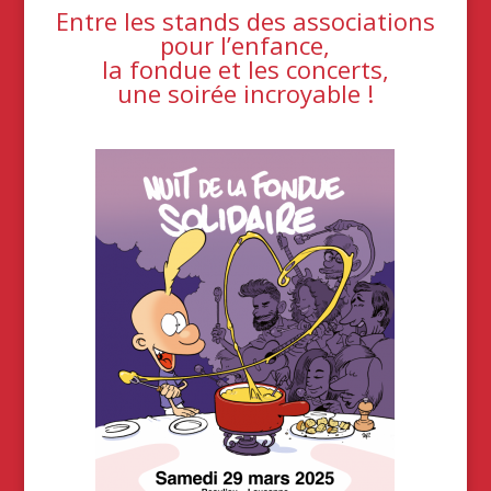
Entre les stands des associations
pour l’enfance,
la fondue et les concerts,
une soirée incroyable !